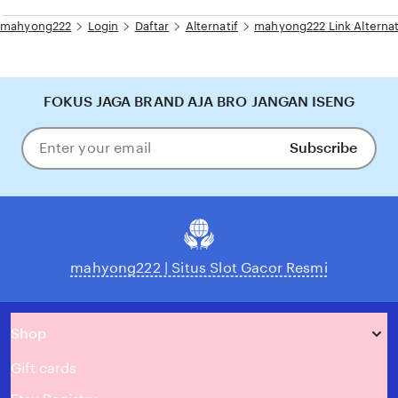
s
O
mahyong222
Login
Daftar
Alternatif
mahyong222 Link Alternat
t
W
i
e
n
l
g
l
r
FOKUS JAGA BRAND AJA BRO JANGAN ISENG
e
v
i
Subscribe
e
Enter
w
your
b
email
y
A
n
i
t
mahyong222 | Situs Slot Gacor Resmi
a
Shop
Gift cards