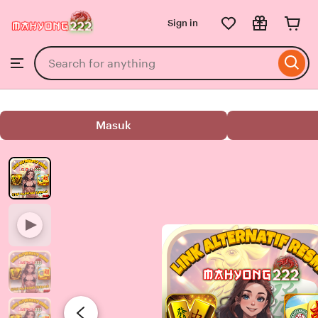
Slot
Gacor
Sign in
Skip
to
Search
Browse
ontent
for
items
or
shops
Masuk